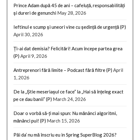
Prince Adam după 45 de ani – cafeluță, responsabilități
și dureri de genunchi
May 28, 2026
Ieftinul e scump și uneori vine cu ședință de urgență (P)
April 30, 2026
Ți-ai dat demisia? Felicitări! Acum începe partea grea
(P)
April 9, 2026
Antreprenori fără limite – Podcast fără filtre (P)
April
1, 2026
De la „Știe meseriașul ce face” la „Hai să înțeleg exact
pe ce dau banii” (P)
March 24, 2026
Doar o vorbă să-ți mai spun: Nu mănânci algoritmi,
mănânci pui! (P)
March 15, 2026
Păi da’ nu mă înscriu eu in Spring SuperBlog 2026?