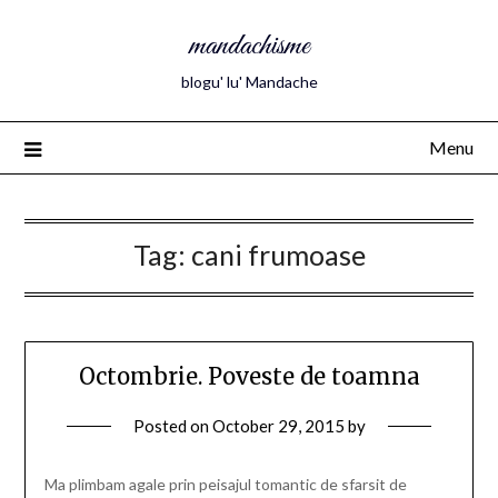
mandachisme
blogu' lu' Mandache
Menu
Tag:
cani frumoase
Octombrie. Poveste de toamna
Posted on
October 29, 2015
by
Ma plimbam agale prin peisajul tomantic de sfarsit de