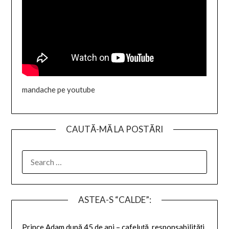
mandache pe youtube
CAUTĂ-MĂ LA POSTĂRI
SEARCH
FOR:
ASTEA-S “CALDE”:
Prince Adam după 45 de ani – cafeluță, responsabilități