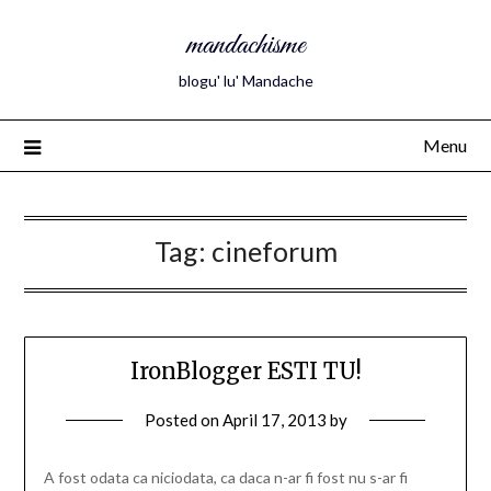
mandachisme
blogu' lu' Mandache
Menu
Tag:
cineforum
IronBlogger ESTI TU!
Posted on
April 17, 2013
by
A fost odata ca niciodata, ca daca n-ar fi fost nu s-ar fi