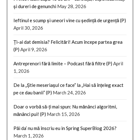
și dureri de genunchi
May 28, 2026
Ieftinul e scump și uneori vine cu ședință de urgență (P)
April 30, 2026
Ți-ai dat demisia? Felicitări! Acum începe partea grea
(P)
April 9, 2026
Antreprenori fără limite – Podcast fără filtre (P)
April
1, 2026
De la „Știe meseriașul ce face” la „Hai să înțeleg exact
pe ce dau banii” (P)
March 24, 2026
Doar o vorbă să-ți mai spun: Nu mănânci algoritmi,
mănânci pui! (P)
March 15, 2026
Păi da’ nu mă înscriu eu in Spring SuperBlog 2026?
March 1, 2026