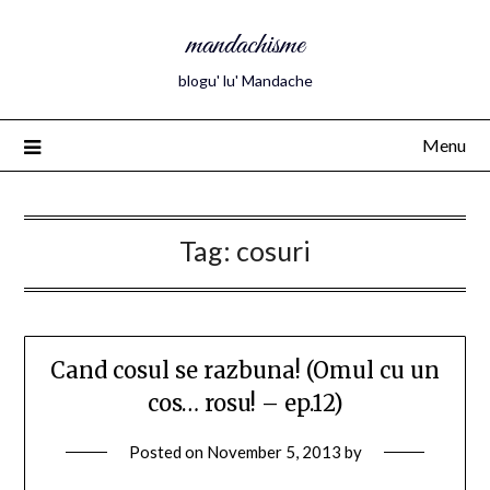
mandachisme
blogu' lu' Mandache
Menu
Tag:
cosuri
Cand cosul se razbuna! (Omul cu un
cos… rosu! – ep.12)
Posted on
November 5, 2013
by