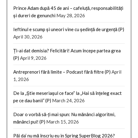
Prince Adam după 45 de ani – cafeluță, responsabilități
și dureri de genunchi
May 28, 2026
Ieftinul e scump și uneori vine cu ședință de urgență (P)
April 30, 2026
Ți-ai dat demisia? Felicitări! Acum începe partea grea
(P)
April 9, 2026
Antreprenori fără limite – Podcast fără filtre (P)
April
1, 2026
De la „Știe meseriașul ce face” la „Hai să înțeleg exact
pe ce dau banii” (P)
March 24, 2026
Doar o vorbă să-ți mai spun: Nu mănânci algoritmi,
mănânci pui! (P)
March 15, 2026
Păi da’ nu mă înscriu eu in Spring SuperBlog 2026?