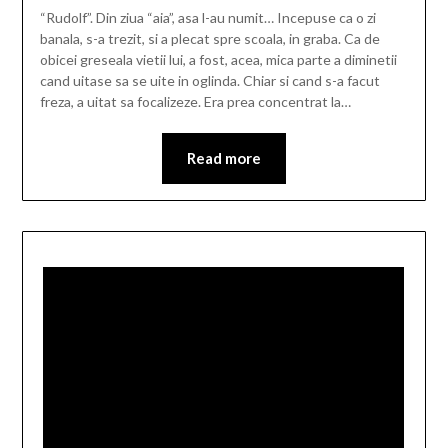
“Rudolf”. Din ziua “aia”, asa l-au numit… Incepuse ca o zi
banala, s-a trezit, si a plecat spre scoala, in graba. Ca de
obicei greseala vietii lui, a fost, acea, mica parte a diminetii
cand uitase sa se uite in oglinda. Chiar si cand s-a facut
freza, a uitat sa focalizeze. Era prea concentrat la…
Read more