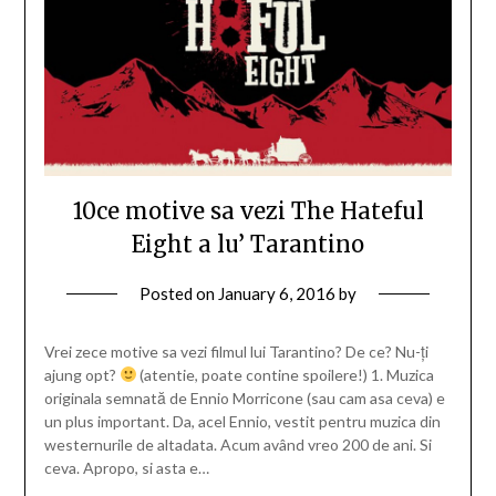
10ce motive sa vezi The Hateful
Eight a lu’ Tarantino
Posted on
January 6, 2016
by
Vrei zece motive sa vezi filmul lui Tarantino? De ce? Nu-ți
ajung opt?
(atentie, poate contine spoilere!) 1. Muzica
originala semnată de Ennio Morricone (sau cam asa ceva) e
un plus important. Da, acel Ennio, vestit pentru muzica din
westernurile de altadata. Acum având vreo 200 de ani. Si
ceva. Apropo, si asta e…