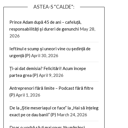
ASTEA-S “CALDE”:
Prince Adam după 45 de ani – cafeluță,
responsabilități și dureri de genunchi
May 28,
2026
Ieftinul e scump și uneori vine cu ședință de
urgență (P)
April 30, 2026
Ți-ai dat demisia? Felicitări! Acum începe
partea grea (P)
April 9, 2026
Antreprenori fără limite – Podcast fără filtre
(P)
April 1, 2026
De la „Știe meseriașul ce face” la „Hai să înțeleg
exact pe ce dau banii” (P)
March 24, 2026
Doar o vorbă să-ți mai spun: Nu mănânci