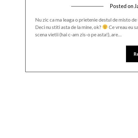
Posted on
J
Nu zic ca ma leaga o prietenie destul de misto de 
Deci nu stiti asta de la mine, ok?
Ce vreau eu sa 
scena vietii (hai c-am zis-o pe asta!), are…
R