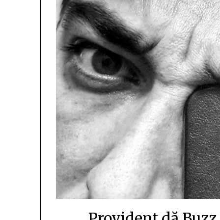
Provident dă Buzz ș