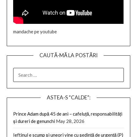
mandache pe youtube
CAUTĂ-MĂ LA POSTĂRI
SEARCH
FOR:
ASTEA-S “CALDE”:
Prince Adam după 45 de ani – cafeluță, responsabilități
și dureri de genunchi
May 28, 2026
Ieftinul e scump și uneori vine cu ședință de urgență (P)