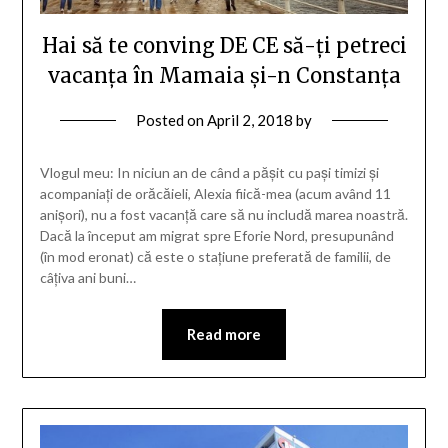
Hai să te conving DE CE să-ți petreci
vacanța în Mamaia și-n Constanța
Posted on
April 2, 2018
by
Vlogul meu: In niciun an de când a pășit cu pași timizi și
acompaniați de orăcăieli, Alexia fiică-mea (acum având 11
anișori), nu a fost vacanță care să nu includă marea noastră.
Dacă la început am migrat spre Eforie Nord, presupunând
(în mod eronat) că este o stațiune preferată de familii, de
câțiva ani buni…
Read more