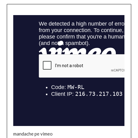
mandache pe vimeo