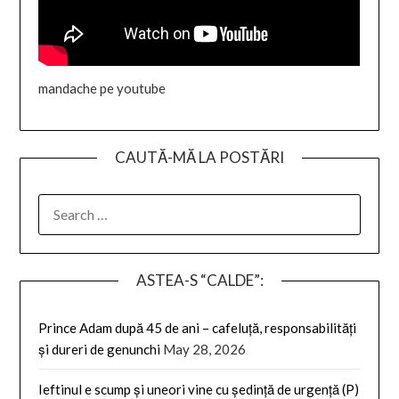
mandache pe youtube
CAUTĂ-MĂ LA POSTĂRI
SEARCH
FOR:
ASTEA-S “CALDE”:
Prince Adam după 45 de ani – cafeluță, responsabilități
și dureri de genunchi
May 28, 2026
Ieftinul e scump și uneori vine cu ședință de urgență (P)