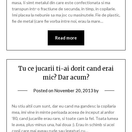
masa, Ii simt metalul din care este confectionata si ma
transpun intr-o fractiune de secunda, in timp, in copilarie.
Imi placea la nebunie sa ma joc cu masinutele. Fie de plastic,
fie de metal (care fie vorba intre noi, erau la mare…
Read more
Tu ce jucarii ti-ai dorit cand erai
mic? Dar acum?
Posted on
November 20, 2013
by
Nu stiu altii cum sunt, dar eu cand ma gandesc la copilaria
mea, imi vine in minte perioada aceea de inceput al anilor
’80, cand jucariile erau rare, si toate cam la fel. Toata lumea
le avea, plus-minus una, hai doua :). Erau in schimb si acei
copii care mai aveau rude sau legaturi cu…