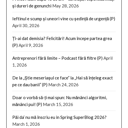
și dureri de genunchi
May 28, 2026
Ieftinul e scump și uneori vine cu ședință de urgență (P)
April 30, 2026
Ți-ai dat demisia? Felicitări! Acum începe partea grea
(P)
April 9, 2026
Antreprenori fără limite – Podcast fără filtre (P)
April
1, 2026
De la „Știe meseriașul ce face” la „Hai să înțeleg exact
pe ce dau banii” (P)
March 24, 2026
Doar o vorbă să-ți mai spun: Nu mănânci algoritmi,
mănânci pui! (P)
March 15, 2026
Păi da’ nu mă înscriu eu in Spring SuperBlog 2026?
March 1, 2026