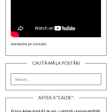
mandache pe youtube
CAUTĂ-MĂ LA POSTĂRI
SEARCH
FOR:
ASTEA-S “CALDE”:
Prince Adam după 45 de ani – cafeluță, responsabilități