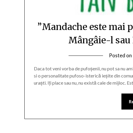
”Mandache este mai p
Mângâie-l sau P
Posted on
Daca tot veni vorba de pufoșenii, nu pot sa nu a
si o personalitate pufoso-isterică ieșite din comu
uraști. Iți place sau nu, nu există cale de mijloc.
R