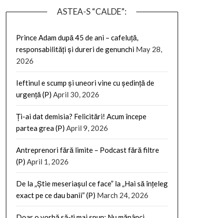
ASTEA-S “CALDE”:
Prince Adam după 45 de ani – cafeluță,
responsabilități și dureri de genunchi
May 28,
2026
Ieftinul e scump și uneori vine cu ședință de
urgență (P)
April 30, 2026
Ți-ai dat demisia? Felicitări! Acum începe
partea grea (P)
April 9, 2026
Antreprenori fără limite – Podcast fără filtre
(P)
April 1, 2026
De la „Știe meseriașul ce face” la „Hai să înțeleg
exact pe ce dau banii” (P)
March 24, 2026
Doar o vorbă să-ți mai spun: Nu mănânci