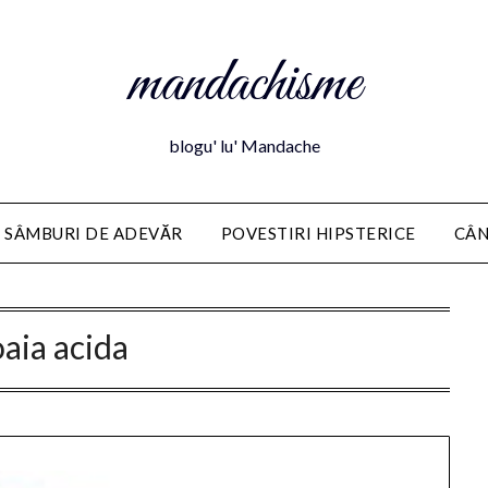
mandachisme
blogu' lu' Mandache
 SÂMBURI DE ADEVĂR
POVESTIRI HIPSTERICE
CÂN
oaia acida