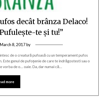
ufos decât brânza Delaco!
ufulește-te și tu!”
March 8, 2017
by
mintesc de o creatură pufoasă cu un temperament pufos
n. Este genul de pufoșenie de care te indrăgostesti sau o
 Este vorba de o… oaie. Da, dar numai că…
ead more