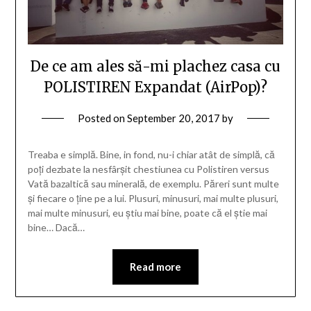
De ce am ales să-mi plachez casa cu
POLISTIREN Expandat (AirPop)?
Posted on
September 20, 2017
by
Treaba e simplă. Bine, in fond, nu-i chiar atât de simplă, că
poți dezbate la nesfârșit chestiunea cu Polistiren versus
Vată bazaltică sau minerală, de exemplu. Păreri sunt multe
și fiecare o ține pe a lui. Plusuri, minusuri, mai multe plusuri,
mai multe minusuri, eu știu mai bine, poate că el știe mai
bine… Dacă…
Read more