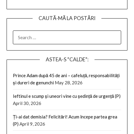
CAUTĂ-MĂ LA POSTĂRI
SEARCH
FOR:
ASTEA-S “CALDE”:
Prince Adam după 45 de ani – cafeluță, responsabilități
și dureri de genunchi
May 28, 2026
Ieftinul e scump și uneori vine cu ședință de urgență (P)
April 30, 2026
Ți-ai dat demisia? Felicitări! Acum începe partea grea
(P)
April 9, 2026