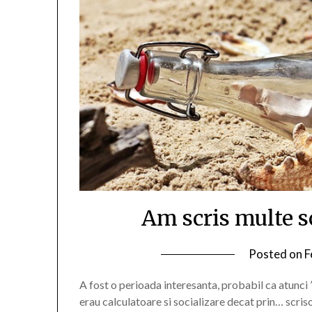
Am scris multe s
Posted on
F
A fost o perioada interesanta, probabil ca atunci 
erau calculatoare si socializare decat prin… scri