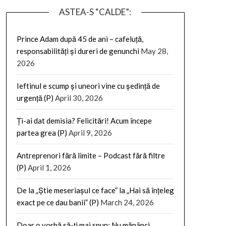
ASTEA-S “CALDE”:
Prince Adam după 45 de ani – cafeluță,
responsabilități și dureri de genunchi
May 28,
2026
Ieftinul e scump și uneori vine cu ședință de
urgență (P)
April 30, 2026
Ți-ai dat demisia? Felicitări! Acum începe
partea grea (P)
April 9, 2026
Antreprenori fără limite – Podcast fără filtre
(P)
April 1, 2026
De la „Știe meseriașul ce face” la „Hai să înțeleg
exact pe ce dau banii” (P)
March 24, 2026
Doar o vorbă să-ți mai spun: Nu mănânci