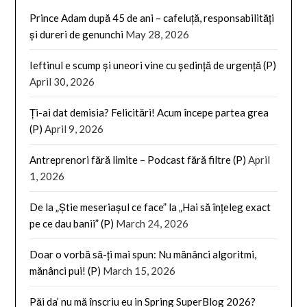
Prince Adam după 45 de ani – cafeluță, responsabilități
și dureri de genunchi
May 28, 2026
Ieftinul e scump și uneori vine cu ședință de urgență (P)
April 30, 2026
Ți-ai dat demisia? Felicitări! Acum începe partea grea
(P)
April 9, 2026
Antreprenori fără limite – Podcast fără filtre (P)
April
1, 2026
De la „Știe meseriașul ce face” la „Hai să înțeleg exact
pe ce dau banii” (P)
March 24, 2026
Doar o vorbă să-ți mai spun: Nu mănânci algoritmi,
mănânci pui! (P)
March 15, 2026
Păi da’ nu mă înscriu eu in Spring SuperBlog 2026?