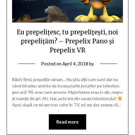
Eu prepelițesc, tu prepelițești, noi
prepelițăm? – Prepelix Pano și
Prepelix VR
Posted on
April 4, 2018
by
Băiet fiind, prepelițe vânam… Nu știu alții cum sunt dar eu
când îmi aduc aminte de începuturile jocurilor pe televizor,
gen anii ’90, erau tare anoste. Majoritatea erau in alb, negru
și nuanțe de gri. Ah, stai, asta era din cauza televizorului!
Apoi, după ce mi-am tras color în TV, mi-am dat seama că…
Read more