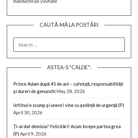
mandache pe youtube
CAUTĂ-MĂ LA POSTĂRI
SEARCH
FOR:
ASTEA-S “CALDE”:
Prince Adam după 45 de ani – cafeluță, responsabilități
și dureri de genunchi
May 28, 2026
Ieftinul e scump și uneori vine cu ședință de urgență (P)
April 30, 2026
Ți-ai dat demisia? Felicitări! Acum începe partea grea
(P)
April 9, 2026