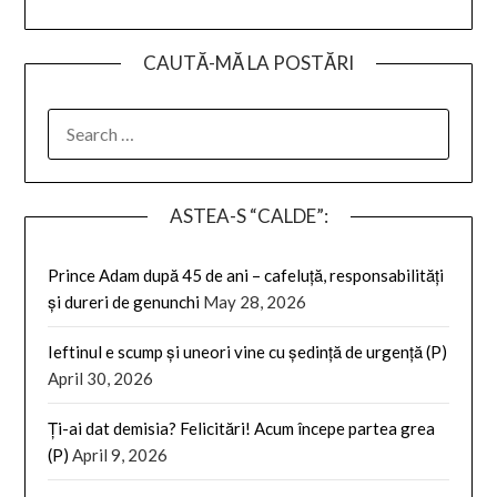
CAUTĂ-MĂ LA POSTĂRI
SEARCH
FOR:
ASTEA-S “CALDE”:
Prince Adam după 45 de ani – cafeluță, responsabilități
și dureri de genunchi
May 28, 2026
Ieftinul e scump și uneori vine cu ședință de urgență (P)
April 30, 2026
Ți-ai dat demisia? Felicitări! Acum începe partea grea
(P)
April 9, 2026