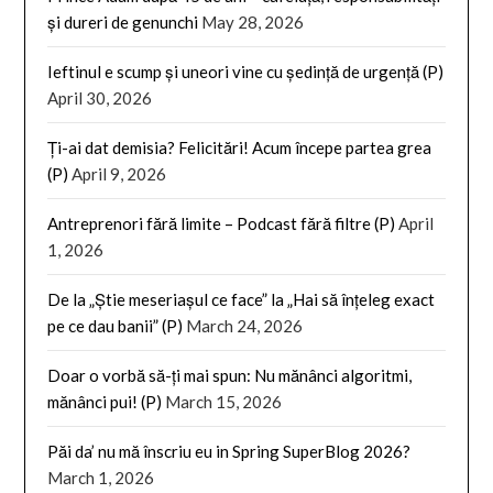
și dureri de genunchi
May 28, 2026
Ieftinul e scump și uneori vine cu ședință de urgență (P)
April 30, 2026
Ți-ai dat demisia? Felicitări! Acum începe partea grea
(P)
April 9, 2026
Antreprenori fără limite – Podcast fără filtre (P)
April
1, 2026
De la „Știe meseriașul ce face” la „Hai să înțeleg exact
pe ce dau banii” (P)
March 24, 2026
Doar o vorbă să-ți mai spun: Nu mănânci algoritmi,
mănânci pui! (P)
March 15, 2026
Păi da’ nu mă înscriu eu in Spring SuperBlog 2026?
March 1, 2026