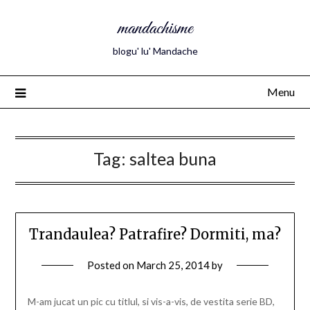
mandachisme
blogu' lu' Mandache
Menu
Tag:
saltea buna
Trandaulea? Patrafire? Dormiti, ma?
Posted on
March 25, 2014
by
M-am jucat un pic cu titlul, si vis-a-vis, de vestita serie BD,