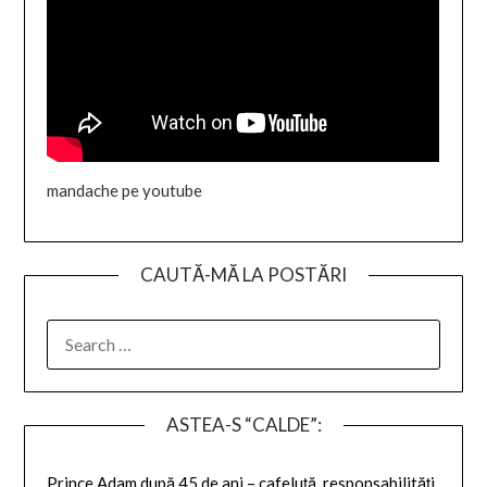
mandache pe youtube
CAUTĂ-MĂ LA POSTĂRI
SEARCH
FOR:
ASTEA-S “CALDE”:
Prince Adam după 45 de ani – cafeluță, responsabilități