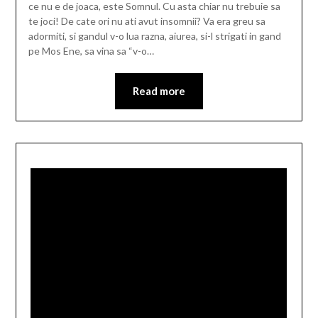
ce nu e de joaca, este Somnul. Cu asta chiar nu trebuie sa
te joci! De cate ori nu ati avut insomnii? Va era greu sa
adormiti, si gandul v-o lua razna, aiurea, si-l strigati in gand
pe Mos Ene, sa vina sa “v-o…
Read more