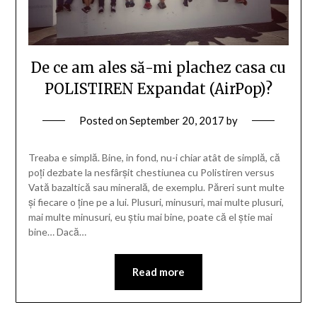
De ce am ales să-mi plachez casa cu
POLISTIREN Expandat (AirPop)?
Posted on
September 20, 2017
by
Treaba e simplă. Bine, in fond, nu-i chiar atât de simplă, că
poți dezbate la nesfârșit chestiunea cu Polistiren versus
Vată bazaltică sau minerală, de exemplu. Păreri sunt multe
și fiecare o ține pe a lui. Plusuri, minusuri, mai multe plusuri,
mai multe minusuri, eu știu mai bine, poate că el știe mai
bine… Dacă…
Read more