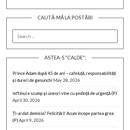
CAUTĂ-MĂ LA POSTĂRI
SEARCH
FOR:
ASTEA-S “CALDE”:
Prince Adam după 45 de ani – cafeluță, responsabilități
și dureri de genunchi
May 28, 2026
Ieftinul e scump și uneori vine cu ședință de urgență (P)
April 30, 2026
Ți-ai dat demisia? Felicitări! Acum începe partea grea
(P)
April 9, 2026