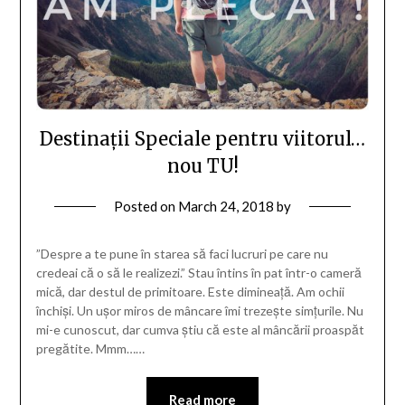
Destinații Speciale pentru viitorul…
nou TU!
Posted on
March 24, 2018
by
”Despre a te pune în starea să faci lucruri pe care nu
credeai că o să le realizezi.” Stau întins în pat într-o cameră
mică, dar destul de primitoare. Este dimineață. Am ochii
închiși. Un ușor miros de mâncare îmi trezește simțurile. Nu
mi-e cunoscut, dar cumva știu că este al mâncării proaspăt
pregătite. Mmm……
Read more