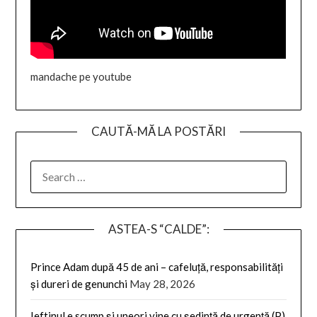
mandache pe youtube
CAUTĂ-MĂ LA POSTĂRI
SEARCH
FOR:
ASTEA-S “CALDE”:
Prince Adam după 45 de ani – cafeluță, responsabilități
și dureri de genunchi
May 28, 2026
Ieftinul e scump și uneori vine cu ședință de urgență (P)