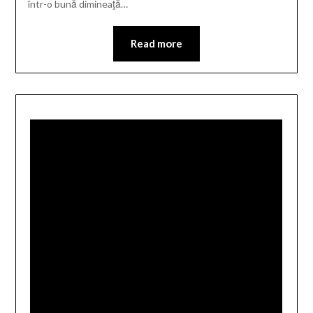
într-o bună dimineaţă…
Read more