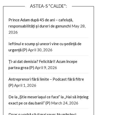
ASTEA-S “CALDE”:
Prince Adam după 45 de ani – cafeluță,
responsabilități și dureri de genunchi
May 28,
2026
Ieftinul e scump și uneori vine cu ședință de
urgență (P)
April 30, 2026
Ți-ai dat demisia? Felicitări! Acum începe
partea grea (P)
April 9, 2026
Antreprenori fără limite – Podcast fără filtre
(P)
April 1, 2026
De la „Știe meseriașul ce face” la „Hai să înțeleg
exact pe ce dau banii” (P)
March 24, 2026
Doar o vorbă să-ți mai spun: Nu mănânci