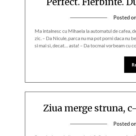
Perfect. Fierbinte. D
Posted o
Ma intalnesc cu Mihaela la automatul de cafea, de
zic. – Da Nicule, parca nu ma pot porni daca nu b
si mai si, decat… asta! – Da tocmai vorbeam cu c
R
Ziua merge struna, c
Posted o