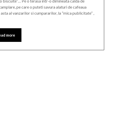
“o biscuite”… Pe o terasa intr-o dimineata calda de
ntamplare, pe care o puteti savura alaturi de cafeaua
a al vanzarilor si cumpararilor, la “mica publicitate” ,
ead more