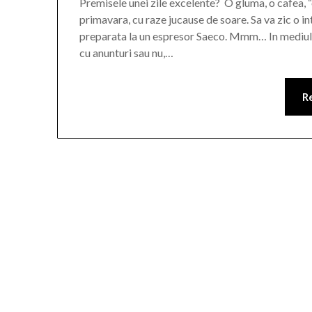
Premisele unei zile excelente? O gluma, o cafea, 
primavara, cu raze jucause de soare. Sa va zic o i
preparata la un espresor Saeco. Mmm… In mediul ast
cu anunturi sau nu,…
R