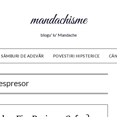
mandachisme
blogu' lu' Mandache
 SÂMBURI DE ADEVĂR
POVESTIRI HIPSTERICE
CÂN
espresor