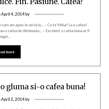
ulce. Fin. Pasiune. Cafea?
n
April 4, 2014
by
 cum am ajuns la serviciu… – Ce fa’ Miha? La o cafea?
eau o cafea de dimineata… – Excelent, o cafea buna ar fi
olegii…
ead more
-o gluma si-o cafea buna!
n
April 2, 2014
by