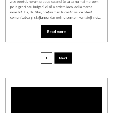
zice poetul, ne-am propus ca anul ăsta sa nu mai mergem
pe la greci sau bulgari, ci să o ardem loco, aci la marea
noastră. Da, da, știu, prețuri mari la cazări vs. ce oferă
comunitatea și stațiunea, dar noi nu suntem vamaioți, noi…
Read more
1
Next