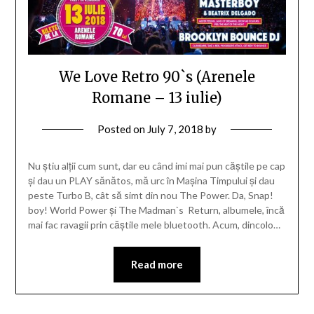
We Love Retro 90`s (Arenele
Romane – 13 iulie)
Posted on
July 7, 2018
by
Nu știu alții cum sunt, dar eu când imi mai pun căștile pe cap
și dau un PLAY sănătos, mă urc în Mașina Timpului și dau
peste Turbo B, cât să simt din nou The Power. Da, Snap!
boy! World Power și The Madman`s Return, albumele, încă
mai fac ravagii prin căștile mele bluetooth. Acum, dincolo…
Read more