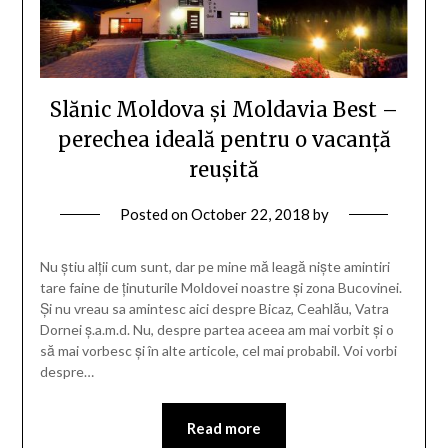
Slănic Moldova și Moldavia Best –
perechea ideală pentru o vacanță
reușită
Posted on
October 22, 2018
by
Nu știu alții cum sunt, dar pe mine mă leagă niște amintiri
tare faine de ținuturile Moldovei noastre și zona Bucovinei.
Și nu vreau sa amintesc aici despre Bicaz, Ceahlău, Vatra
Dornei ș.a.m.d. Nu, despre partea aceea am mai vorbit și o
să mai vorbesc și în alte articole, cel mai probabil. Voi vorbi
despre…
Read more