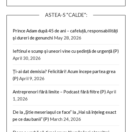
ASTEA-S “CALDE”:
Prince Adam după 45 de ani – cafeluță, responsabilități
și dureri de genunchi
May 28, 2026
Ieftinul e scump și uneori vine cu ședință de urgență (P)
April 30, 2026
Ți-ai dat demisia? Felicitări! Acum începe partea grea
(P)
April 9, 2026
Antreprenori fără limite – Podcast fără filtre (P)
April
1, 2026
De la „Știe meseriașul ce face” la „Hai să înțeleg exact
pe ce dau banii” (P)
March 24, 2026