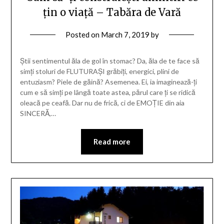
țin o viață – Tabăra de Vară
Posted on
March 7, 2019
by
Știi sentimentul ăla de gol în stomac? Da, ăla de te face să
simți stoluri de FLUTURAȘI grăbiți, energici, plini de
entuziasm? Piele de găină? Asemenea. Ei, ia imaginează-ți
cum e să simți pe lângă toate astea, părul care ți se ridică
oleacă pe ceafă. Dar nu de frică, ci de EMOȚIE din aia
SINCERĂ,…
Read more