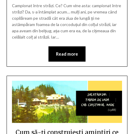
Campionat între străzi. Ce? Cum vine asta: campionat între
străzi? Da, s-a întâmplat acum… mulți ani, pe vremea când
copilăream pe stradă cât era ziua de lungă și ne
astâmpăram foamea de la corcodușul din colțul străzii, iar
apa aveam din belșug, așa cum era ea, de la cișmeaua din
celălalt colț al străzii. Iar…
Read more
Cum să-ți construiești amintiri ce