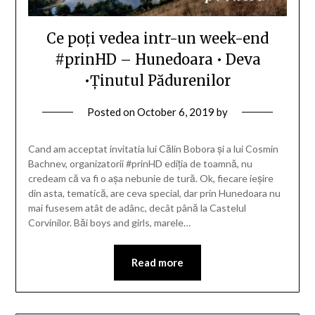
Ce poți vedea intr-un week-end
#prinHD – Hunedoara • Deva
•Ținutul Pădurenilor
Posted on
October 6, 2019
by
Cand am acceptat invitatia lui Călin Bobora și a lui Cosmin
Bachnev, organizatorii #prinHD ediția de toamnă, nu
credeam că va fi o așa nebunie de tură. Ok, fiecare ieșire
din asta, tematică, are ceva special, dar prin Hunedoara nu
mai fusesem atât de adânc, decât până la Castelul
Corvinilor. Băi boys and girls, marele…
Read more