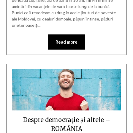
perioada copilăriei, aia de până în 10 ani, îmi vin în minte
amintiri din vacanțele de vară foarte lungi de la bunici.
Bunici ce îi revedeam cu drag în acele ținuturi de poveste
ale Moldovei, cu dealuri domoale, pășuni întinse, păduri
prietenoase și…
Read more
Despre democrație și altele –
ROMÂNIA